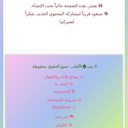
🚧 نعتذر، هذه الصفحة حالياً تحت الإنشاء.
🔁 سنعود قريباً لمشاركة المحتوى الجديد. شكراً
لصبركم!
© بيت🏠الألعابــ. جميع الحقوق محفوظة.
💡 نصائح للآباء والأطفال
📞 اتصل بنا
🔒 الخصوصية
📜 شروط الإستخدام
⚠️ Disclaimer
🎮 من نحن
🍪 الكوكيز