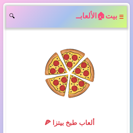
بيت🏠الألعابــ
🔍
☰
ألعاب طبخ بيتزا 🍕