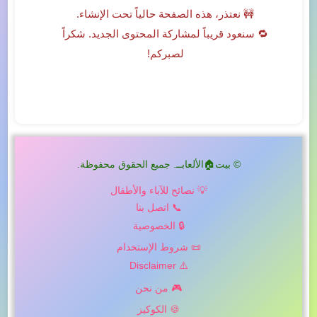
🚧 نعتذر، هذه الصفحة حالياً تحت الإنشاء.
🔁 سنعود قريباً لمشاركة المحتوى الجديد. شكراً
لصبركم!
© بيت🏠الألعابــ. جميع الحقوق محفوظة.
💡 نصائح للآباء والأطفال
📞 اتصل بنا
🔒 الخصوصية
📜 شروط الإستخدام
⚠️ Disclaimer
🎮 من نحن
🍪 الكوكيز