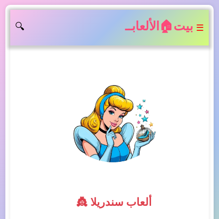
بيت🏠الألعابــ
🔍
☰
ألعاب سندريلا 👸